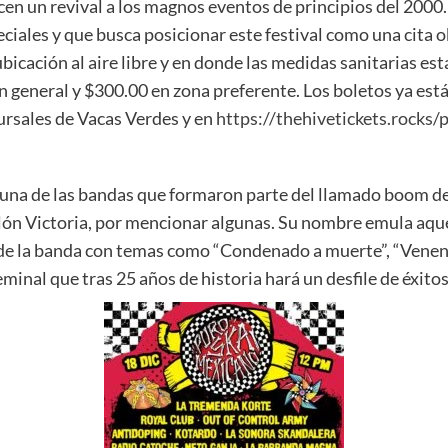
n un revival a los magnos eventos de principios del 2000. E
ciales y que busca posicionar este festival como una cita 
icación al aire libre y en donde las medidas sanitarias est
n general y $300.00 en zona preferente. Los boletos ya están
ursales de Vacas Verdes y en
https://thehivetickets.rocks
una de las bandas que formaron parte del llamado boom del
lón Victoria, por mencionar algunas. Su nombre emula aqu
e la banda con temas como “Condenado a muerte”, “Veneno”, 
inal que tras 25 años de historia hará un desfile de éxitos