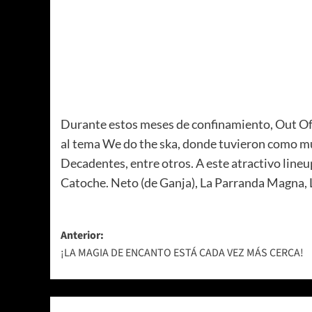
Durante estos meses de confinamiento, Out Of C
al tema We do the ska, donde tuvieron como mú
Decadentes, entre otros. A este atractivo line
Catoche. Neto (de Ganja), La Parranda Magna, L
Navegación
Anterior:
¡LA MAGIA DE ENCANTO ESTÁ CADA VEZ MÁS CERCA!
de
entradas