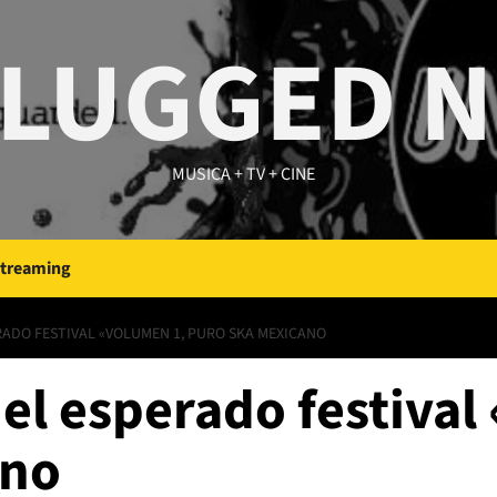
LUGGED 
MUSICA + TV + CINE
Streaming
RADO FESTIVAL «VOLUMEN 1, PURO SKA MEXICANO
 el esperado festival
ano