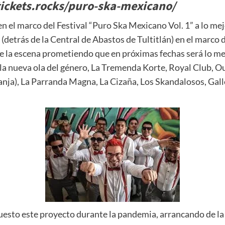
tickets.rocks/puro-ska-mexicano/
 el marco del Festival “Puro Ska Mexicano Vol. 1” a lo mej
etrás de la Central de Abastos de Tultitlán) en el marco de
 la escena prometiendo que en próximas fechas será lo mej
 la nueva ola del género, La Tremenda Korte, Royal Club, O
ja), La Parranda Magna, La Cizaña, Los Skandalosos, Gallo
puesto este proyecto durante la pandemia, arrancando de la