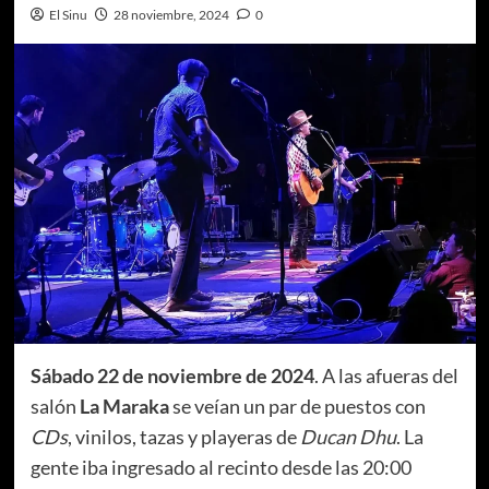
El Sinu
28 noviembre, 2024
0
Sábado 22 de noviembre de 2024
. A las afueras del
salón
La Maraka
se veían un par de puestos con
CDs
, vinilos, tazas y playeras de
Ducan Dhu
. La
gente iba ingresado al recinto desde las 20:00