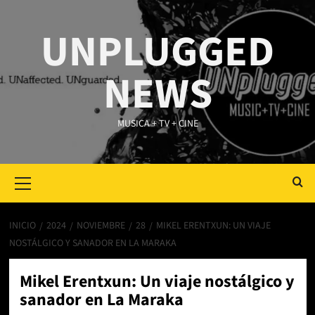
Saltar
al
UNPLUGGED
contenido
NEWS
MUSICA + TV + CINE
Primary
Menu
INICIO
2024
NOVIEMBRE
28
MIKEL ERENTXUN: UN VIAJE
NOSTÁLGICO Y SANADOR EN LA MARAKA
Mikel Erentxun: Un viaje nostálgico y
sanador en La Maraka