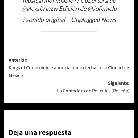
musical inolvidable ?? Cobertura de
@alexsbrlnzw Edición de @Jofemelu
? sonido original – Unplugged News
Navegación
Anterior:
Kings of Convenience anuncia nueva fecha en la Ciudad de
de
México
entradas
Siguiente:
La Contadora de Películas (Reseña)
Deja una respuesta