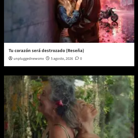
Tu corazón será destrozado (Reseña)
unpluggednewsmx
5 agosto, 2026
0