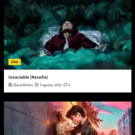
Cine
Insaciable (Reseña)
Diana Merlos
5 agosto, 2026
0