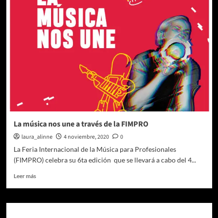
un
festival
que
celebrará
la
amistad
entre
Chile
y
México
La música nos une a través de la FIMPRO
laura_alinne
4 noviembre, 2020
0
La Feria Internacional de la Música para Profesionales
(FIMPRO) celebra su 6ta edición que se llevará a cabo del 4...
Leer
Leer más
más
sobre
La
música