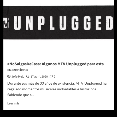
nos
une
a
través
de
la
FIMPRO
#NoSalgasDeCasa: Algunos MTV Unplugged para esta
cuarentena
Jofe Melu
17 abril, 2020
2
Durante sus más de 30 años de existencia, MTV Unplugged ha
regalado momentos musicales inolvidables e históricos.
Sabiendo que a...
Leer
Leer más
más
sobre