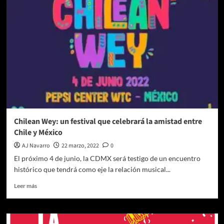
un
puente
musical
entre
Chile
y
México
Chilean Wey: un festival que celebrará la amistad entre
Chile y México
AJ Navarro
22 marzo, 2022
0
El próximo 4 de junio, la CDMX será testigo de un encuentro
histórico que tendrá como eje la relación musical...
Leer
Leer más
más
sobre
Chilean
Wey: