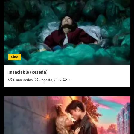
Cine
Insaciable (Reseña)
Diana Merlos
5 agosto, 2026
0