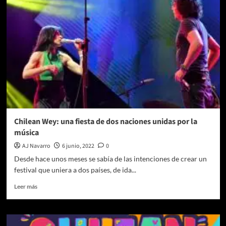
anuncian
su
triunfal
regreso
a
Guadalajara
y
Ciudad
de
México!
Chilean Wey: una fiesta de dos naciones unidas por la
música
AJ Navarro
6 junio, 2022
0
Desde hace unos meses se sabía de las intenciones de crear un
festival que uniera a dos países, de ida...
Leer
Leer más
más
sobre
Chilean
Wey: