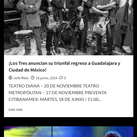
¡Los Tres anuncian su triunfal regreso a Guadalajara y
Ciudad de México!
Jofe Melu
18 junio, 2024
0
TEATRO DIANA – 20 DE NOVIEMBRE TEATRO
METROPÓLITAN – 27 DE NOVIEMBRE PREVENTA
CITIBANAMEX: MARTES, 18 DE JUNIO / 11:00...
Leer
Leer más
más
sobre
¡Los
Tres