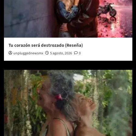
Tu corazón será destrozado (Reseña)
unpluggednewsmx
5 agosto, 2026
0