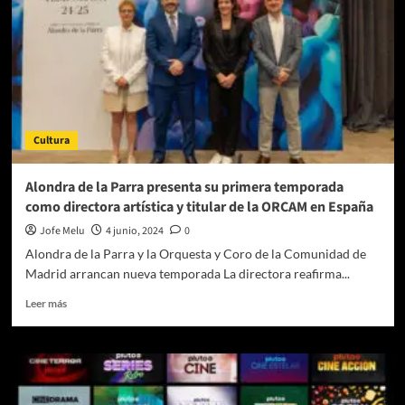
Cultura
Alondra de la Parra presenta su primera temporada
como directora artística y titular de la ORCAM en España
Jofe Melu
4 junio, 2024
0
Alondra de la Parra y la Orquesta y Coro de la Comunidad de
Madrid arrancan nueva temporada La directora reafirma...
Leer
Leer más
más
sobre
Alondra
de
la
Parra