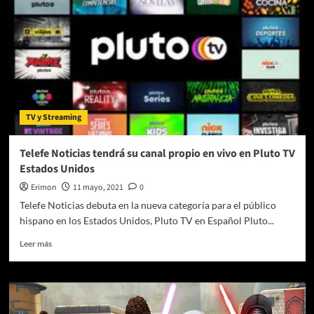
presenta
su
primera
temporada
como
directora
artística
y
TV y Streaming
titular
de
la
Telefe Noticias tendrá su canal propio en vivo en Pluto TV
ORCAM
Estados Unidos
en
España
Erimon
11 mayo, 2021
0
Telefe Noticias debuta en la nueva categoría para el público
hispano en los Estados Unidos, Pluto TV en Español Pluto...
Leer
Leer más
más
sobre
Telefe
Noticias
tendrá