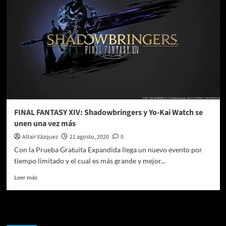
vivo
de
“I
Love
Beirut”
FINAL FANTASY XIV: Shadowbringers y Yo-Kai Watch se
unen una vez más
Altair Vázquez
21 agosto, 2020
0
Con la Prueba Gratuita Expandida llega un nuevo evento por
tiempo limitado y el cual es más grande y mejor...
Leer
Leer más
más
sobre
FINAL
Te pueden interesar
FANTASY
XIV: