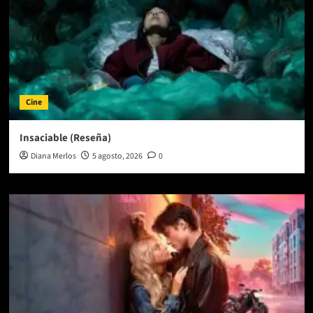
Cine
Insaciable (Reseña)
Diana Merlos
5 agosto, 2026
0