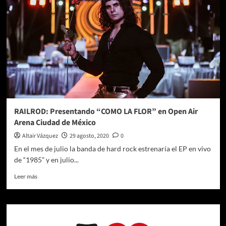
–
STAR
WARS:
¡Es
hora
de
viajar
a
Batuu!
RAILROD: Presentando “COMO LA FLOR” en Open Air
Arena Ciudad de México
Altair Vázquez
29 agosto, 2020
0
En el mes de julio la banda de hard rock estrenaría el EP en vivo
de “1985” y en julio...
Leer
Leer más
más
sobre
RAILROD:
Presentando
“COMO