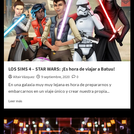
su
canal
propio
en
vivo
en
Pluto
TV
Estados
Unidos
LOS SIMS 4 – STAR WARS: ¡Es hora de viajar a Batuu!
Altair Vázquez
9 septiembre, 2020
0
En una galaxia muy muy lejana es hora de prepararnos y
embarcarnos en un viaje único y crear nuestra propia...
Leer
Leer más
más
sobre
LOS
SIMS
4