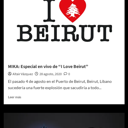
LA
FLOR”
en
Open
Air
Arena
Ciudad
de
México
MIKA: Especial en vivo de “I Love Beirut”
Altair Vázquez
28 agosto, 2020
0
El pasado 4 de agosto en el Puerto de Beirut, Beirut, Líbano
sucedería una fuerte explosión que sacudiría a todo...
Leer
Leer más
más
sobre
MIKA:
Especial
en