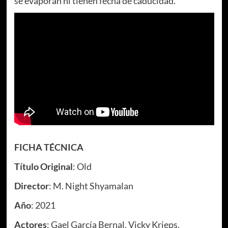
se evaporan ni tienen fecha de caducidad.
FICHA TÉCNICA
Título Original
: Old
Director
: M. Night Shyamalan
Año
: 2021
Actores
: Gael García Bernal, Vicky Krieps,