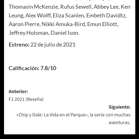
Thomasin McKenzie, Rufus Sewell, Abbey Lee, Ken
Leung, Alex Wolff, Eliza Scanlen, Embeth Davidtz,
Aaron Pierre, Nikki Amuka-Bird, Emun Elliott,
Jeffrey Holsman, Daniel Ison.
Estreno:
22 de julio de 2021
Calificación: 7.8/10
Navegación
Anterior:
F1 2021 (Reseña)
de
Siguiente:
entradas
«Chip y Dale: La Vida en el Parque», la serie con muchas
aventuras.