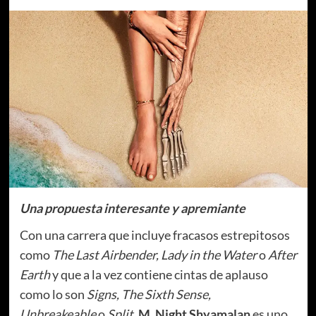
Una propuesta interesante y apremiante
Con una carrera que incluye fracasos estrepitosos
como
The Last Airbender, Lady in the Water
o
After
Earth
y que a la vez contiene cintas de aplauso
como lo son
Signs, The Sixth Sense,
Unbreakeable
o
Split
,
M. Night Shyamalan
es uno