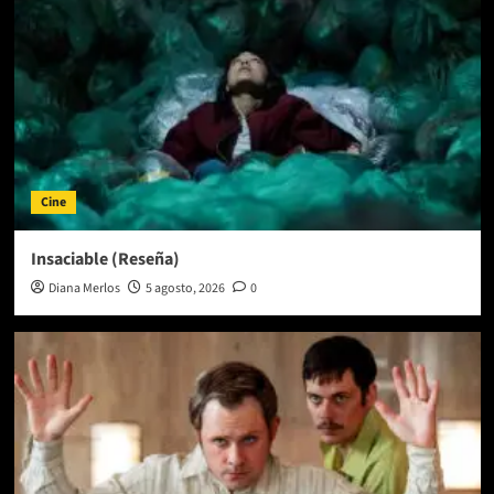
Cine
Insaciable (Reseña)
Diana Merlos
5 agosto, 2026
0